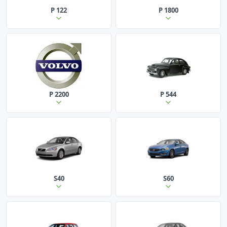
P 122
P 1800
P 2200
P 544
S40
S60