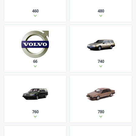
460
480
66
740
760
780