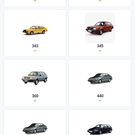
343
345
360
440