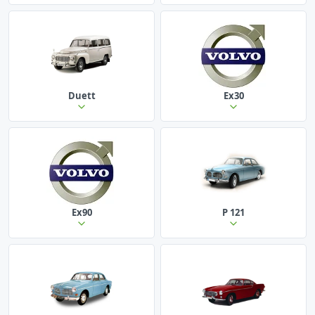
Duett
Ex30
Ex90
P 121