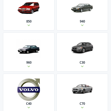
850
940
960
C30
C40
C70