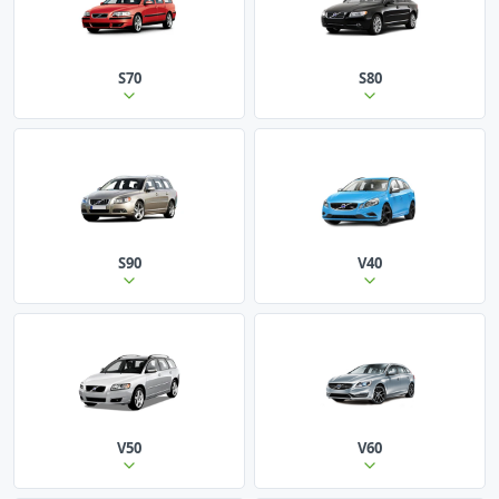
S70
S80
S90
V40
V50
V60