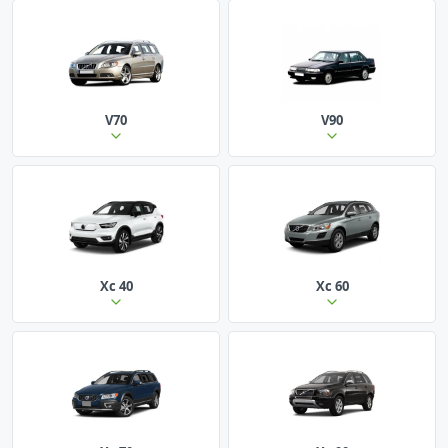
V70
V90
Xc 40
Xc 60