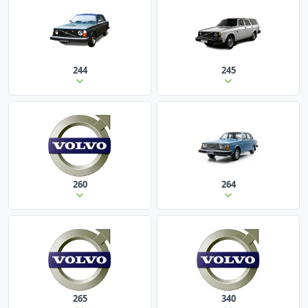
244
245
260
264
265
340