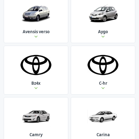
Avensis verso
Aygo
Bz4x
C-hr
Camry
Carina