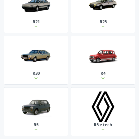
R21
R25
R30
R4
R5
R5 e tech