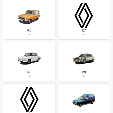
R6
R7
R8
R9