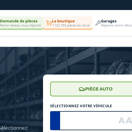
Demande de pièces
La boutique
Garages
Notre réseau vous répond
7 722 793 pièces en stock
Réparez votre véhic
PIÈCE AUTO
e
SÉLECTIONNEZ VOTRE VÉHICULE
Sélectionnez