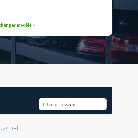
her par modèle >
s 24-48h.