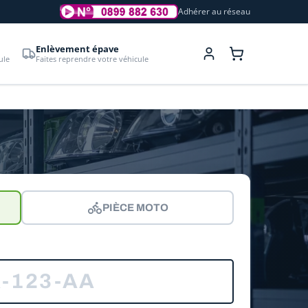
Adhérer au réseau
Enlèvement épave
ule
Faites reprendre votre véhicule
PIÈCE MOTO