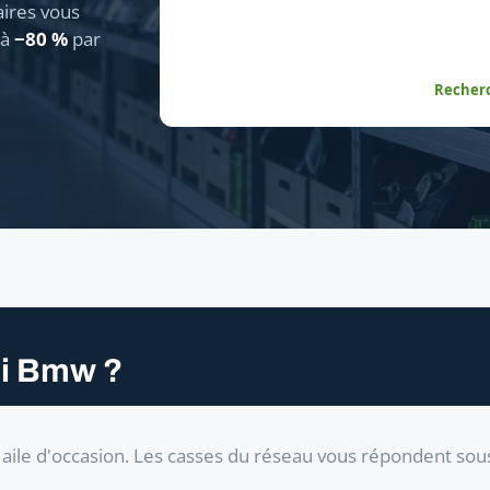
aires vous
'à
−80 %
par
Recherc
ni Bmw ?
ile d'occasion. Les casses du réseau vous répondent sou