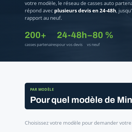
votre modèle, le réseau de casses auto parten
répond avec
plusieurs devis en 24-48h
, jusqu
rapport au neuf.
200+
24-48h
−80 %
casses partenaires
pour vos devis
vs neuf
PAR MODÈLE
Pour quel modèle de Mi
Choisissez votre modèle pour demander votre a