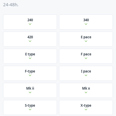
24-48h.
240
340
420
E pace
E type
F pace
F-type
I pace
Mk ii
Mk x
S-type
X-type