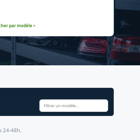
her par modèle >
s 24-48h.