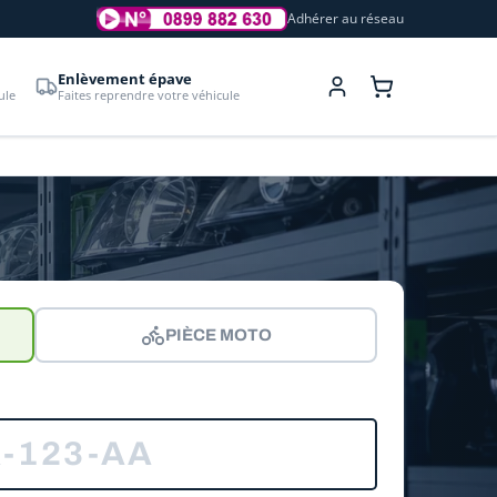
Adhérer au réseau
Enlèvement épave
ule
Faites reprendre votre véhicule
PIÈCE MOTO