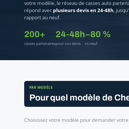
votre modèle, le réseau de casses auto parten
répond avec
plusieurs devis en 24-48h
, jusqu
rapport au neuf.
200+
24-48h
−80 %
casses partenaires
pour vos devis
vs neuf
PAR MODÈLE
Pour quel modèle de Che
Choisissez votre modèle pour demander votre a