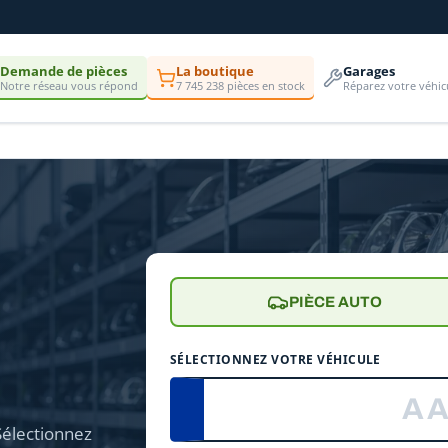
Demande de pièces
La boutique
Garages
Notre réseau vous répond
7 745 238 pièces en stock
Réparez votre véhic
PIÈCE AUTO
e
SÉLECTIONNEZ VOTRE VÉHICULE
Sélectionnez