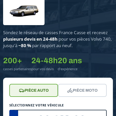
Sondez le réseau de casses France Casse et recevez
plusieurs devis en 24-48h
pour vos pièces Volvo 740,
jusqu'à
−80 %
par rapport au neuf.
200+
24-48h
20 ans
casses partenaires
pour vos devis
d'expérience
PIÈCE AUTO
PIÈCE MOTO
SÉLECTIONNEZ VOTRE VÉHICULE