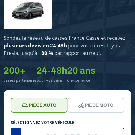
Sondez le réseau de casses France Casse et recevez
plusieurs devis en 24-48h
pour vos pièces Toyota
Previa, jusqu'à
−80 %
par rapport au neuf.
200+
24-48h
20 ans
casses partenaires
pour vos devis
d'expérience
PIÈCE AUTO
PIÈCE MOTO
SÉLECTIONNEZ VOTRE VÉHICULE