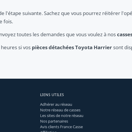
de l'étape suivante. Sachez que vous pourrez réitérer l'opé
 fois.
 envoyez toutes les demandes que vous voulez à nos
casse
 heures si vos
pièces détachées Toyota Harrier
sont dis
LIENS UTILES
Adhérer au réseau
Notre réseau de casses
Les sites de notre réseau
Nos partenaires
Avis clients France Casse