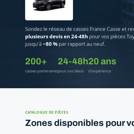
Sondez le réseau de casses France Casse et re
plusieurs devis en 24-48h
pour vos pièces Toy
jusqu'à
−80 %
par rapport au neuf.
200+
24-48h
20 ans
casses partenaires
pour vos devis
d'expérience
CATALOGUE DE PIÈCES
Zones disponibles pour vo