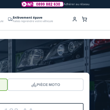
Adhérer au réseau
Enlèvement épave
ule
Faites reprendre votre véhicule
PIÈCE MOTO