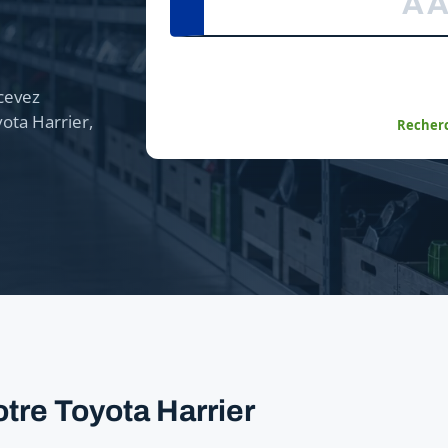
cevez
ota Harrier,
Recherc
tre Toyota Harrier