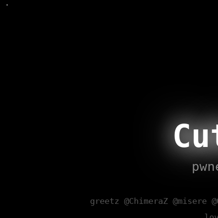
Cu
pwn
greetz @ChimeraZ @misere @
lo