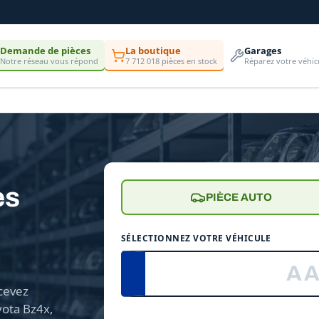
Demande de pièces
La boutique
Garages
Notre réseau vous répond
7 712 018 pièces en stock
Réparez votre véhic
es
PIÈCE AUTO
SÉLECTIONNEZ VOTRE VÉHICULE
cevez
yota Bz4x,