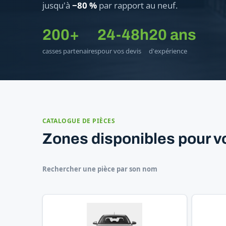
jusqu'à
−80 %
par rapport au neuf.
200+
24-48h
20 ans
casses partenaires
pour vos devis
d'expérience
CATALOGUE DE PIÈCES
Zones disponibles pour v
Rechercher une pièce par son nom