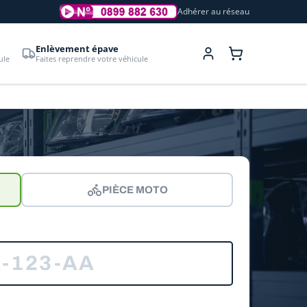
Adhérer au réseau
Enlèvement épave
ule
Faites reprendre votre véhicule
PIÈCE MOTO