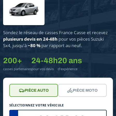
Sondez le réseau de casses France Casse et recevez
plusieurs devis en 24-48h
pour vos pièces Suzuki
Sx4, jusqu'à
−80 %
par rapport au neuf.
200+
24-48h
20 ans
casses partenaires
pour vos devis
d'expérience
PIÈCE AUTO
PIÈCE MOTO
SÉLECTIONNEZ VOTRE VÉHICULE