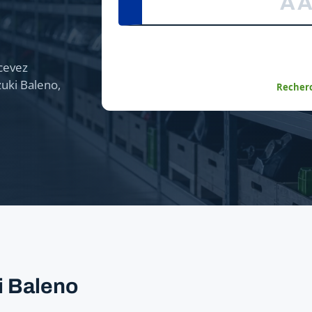
cevez
uki Baleno,
Recherc
i Baleno