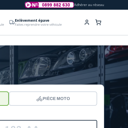
Adhérer au réseau
Enlèvement épave
ule
Faites reprendre votre véhicule
PIÈCE MOTO