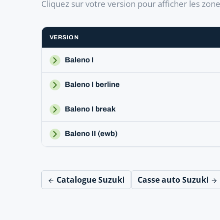
Cliquez sur votre version pour afficher les zon
VERSION
Baleno I
Baleno I berline
Baleno I break
Baleno II (ewb)
Catalogue Suzuki
Casse auto Suzuki