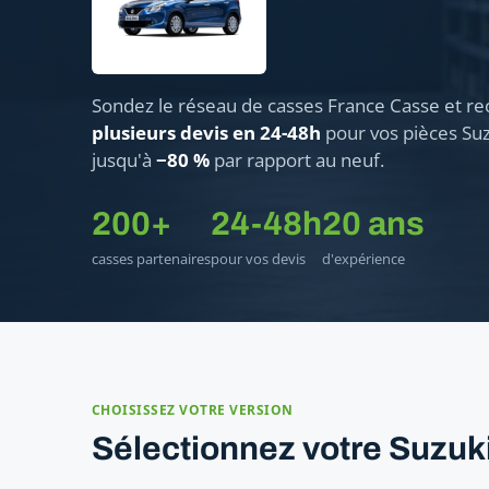
Sondez le réseau de casses France Casse et re
plusieurs devis en 24-48h
pour vos pièces Suz
jusqu'à
−80 %
par rapport au neuf.
200+
24-48h
20 ans
casses partenaires
pour vos devis
d'expérience
CHOISISSEZ VOTRE VERSION
Sélectionnez votre Suzuk