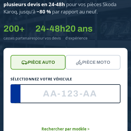
plusieurs devis en 24-48h
pour vos pièces Skoda
Karoq, jusqu'à
−80 %
par rapport au neuf.
200+
24-48h
20 ans
casses partenaires
pour vos devis
d'expérience
PIÈCE AUTO
PIÈCE MOTO
SÉLECTIONNEZ VOTRE VÉHICULE
Rechercher par modèle >