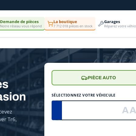
Demande de pièces
La boutique
Garages
Notre réseau vous répond
7 712 018 pièces en stock
Réparez votre véhic
PIÈCE AUTO
es
asion
SÉLECTIONNEZ VOTRE VÉHICULE
cevez
er Tr6,