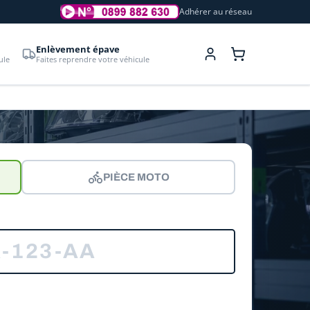
Adhérer au réseau
Enlèvement épave
ule
Faites reprendre votre véhicule
PIÈCE MOTO