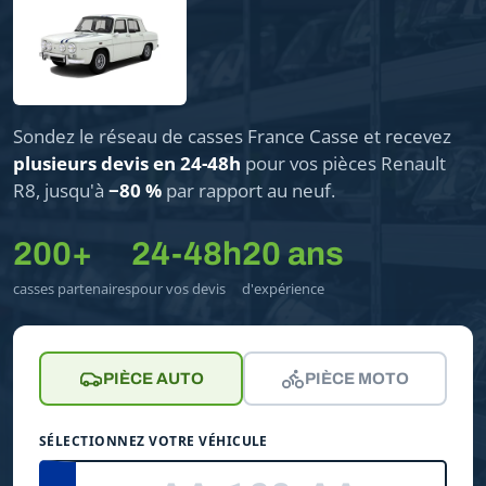
Sondez le réseau de casses France Casse et recevez
plusieurs devis en 24-48h
pour vos pièces Renault
R8, jusqu'à
−80 %
par rapport au neuf.
200+
24-48h
20 ans
casses partenaires
pour vos devis
d'expérience
PIÈCE AUTO
PIÈCE MOTO
SÉLECTIONNEZ VOTRE VÉHICULE