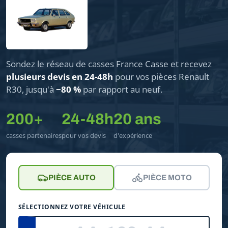
Sondez le réseau de casses France Casse et recevez
plusieurs devis en 24-48h
pour vos pièces Renault
R30, jusqu'à
−80 %
par rapport au neuf.
200+
24-48h
20 ans
casses partenaires
pour vos devis
d'expérience
PIÈCE AUTO
PIÈCE MOTO
SÉLECTIONNEZ VOTRE VÉHICULE