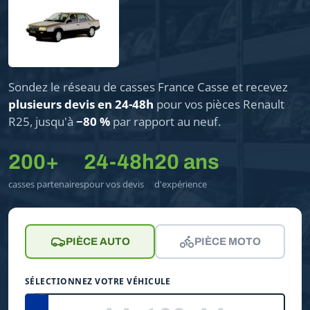
Sondez le réseau de casses France Casse et recevez
plusieurs devis en 24-48h
pour vos pièces Renault
R25, jusqu'à
−80 %
par rapport au neuf.
200+
24-48h
20 ans
casses partenaires
pour vos devis
d'expérience
PIÈCE AUTO
PIÈCE MOTO
SÉLECTIONNEZ VOTRE VÉHICULE