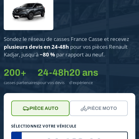
Sondez le réseau de casses France Casse et recevez
plusieurs devis en 24-48h
pour vos pièces Renault
Kadjar, jusqu'à
−80 %
par rapport au neuf.
200+
24-48h
20 ans
casses partenaires
pour vos devis
d'expérience
PIÈCE AUTO
PIÈCE MOTO
SÉLECTIONNEZ VOTRE VÉHICULE