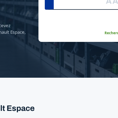
cevez
ault Espace,
Recherc
lt Espace