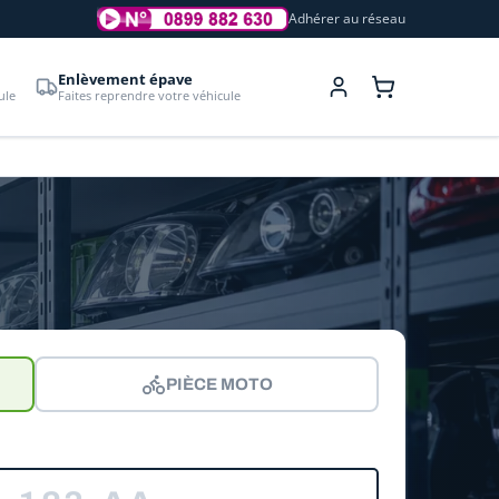
Adhérer au réseau
Enlèvement épave
ule
Faites reprendre votre véhicule
PIÈCE MOTO