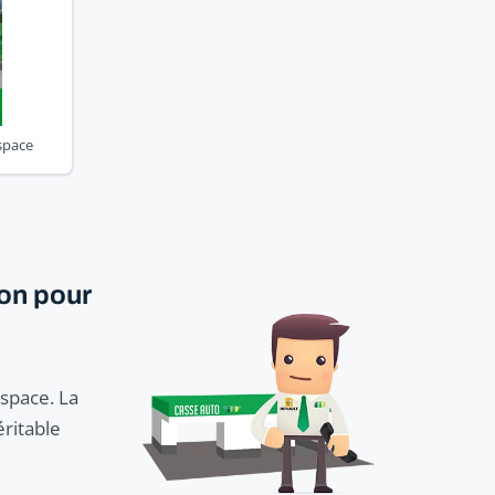
space
ion pour
space. La
éritable