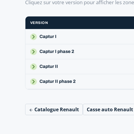
Cliquez sur votre version pour afficher les zon
VERSION
Captur I
Captur I phase 2
Captur II
Captur II phase 2
Catalogue Renault
Casse auto Renaul