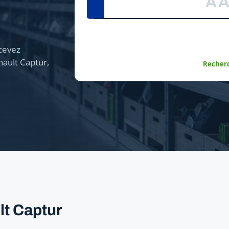
cevez
ault Captur,
Recherc
lt Captur