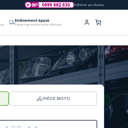
Adhérer au réseau
Enlèvement épave
ule
Faites reprendre votre véhicule
PIÈCE MOTO