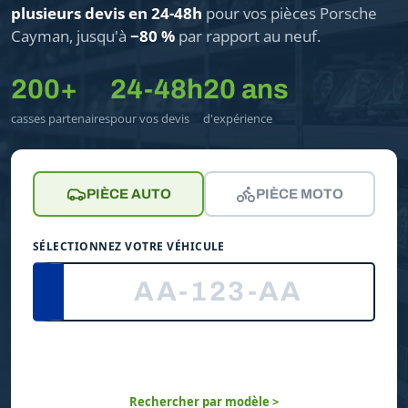
plusieurs devis en 24-48h
pour vos pièces Porsche
Cayman, jusqu'à
−80 %
par rapport au neuf.
200+
24-48h
20 ans
casses partenaires
pour vos devis
d'expérience
PIÈCE AUTO
PIÈCE MOTO
SÉLECTIONNEZ VOTRE VÉHICULE
Rechercher par modèle >