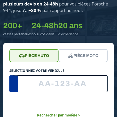
plusieurs devis en 24-48h
pour vos pièces Porsche
944, jusqu'à
−80 %
par rapport au neuf.
200+
24-48h
20 ans
casses partenaires
pour vos devis
d'expérience
PIÈCE AUTO
PIÈCE MOTO
SÉLECTIONNEZ VOTRE VÉHICULE
Rechercher par modèle >