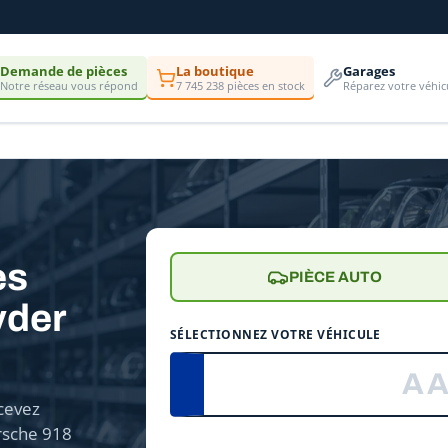
Demande de pièces
La boutique
Garages
Notre réseau vous répond
7 745 238 pièces en stock
Réparez votre véhic
es
PIÈCE AUTO
yder
SÉLECTIONNEZ VOTRE VÉHICULE
cevez
rsche 918