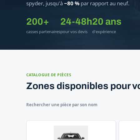
spyder, jusqu'à
−80 %
par rapport au neuf.
200+
24-48h
20 ans
casses partenaires
pour vos devis
d'expérience
CATALOGUE DE PIÈCES
Zones disponibles pour v
Rechercher une pièce par son nom