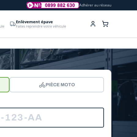
Adhérer au réseau
Enlèvement épave
ule
Faites reprendre votre véhicule
PIÈCE MOTO