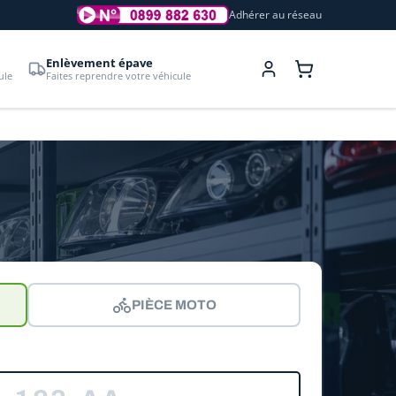
Adhérer au réseau
Enlèvement épave
ule
Faites reprendre votre véhicule
PIÈCE MOTO