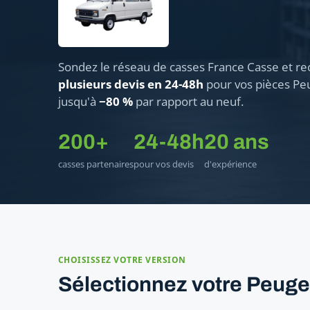
Sondez le réseau de casses France Casse et re
plusieurs devis en 24-48h
pour vos pièces Peu
jusqu'à
−80 %
par rapport au neuf.
200+
24-48h
20 ans
casses partenaires
pour vos devis
d'expérience
CHOISISSEZ VOTRE VERSION
Sélectionnez votre Peuge