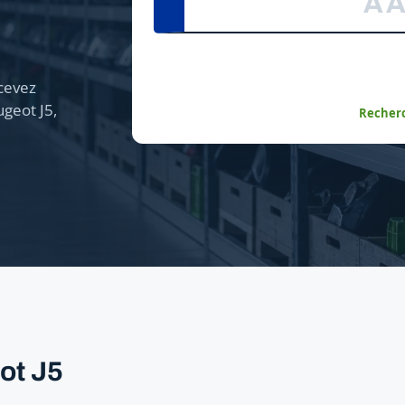
cevez
geot J5,
Recherc
ot J5