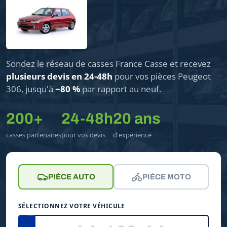
Sondez le réseau de casses France Casse et recevez
plusieurs devis en 24-48h
pour vos pièces Peugeot
306, jusqu'à
−80 %
par rapport au neuf.
200+
24-48h
20 ans
casses partenaires
pour vos devis
d'expérience
PIÈCE AUTO
PIÈCE MOTO
SÉLECTIONNEZ VOTRE VÉHICULE