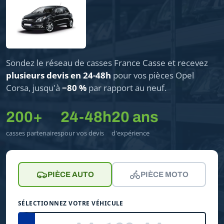
Sondez le réseau de casses France Casse et recevez
plusieurs devis en 24-48h
pour vos pièces Opel
Corsa, jusqu'à
−80 %
par rapport au neuf.
200+
24-48h
20 ans
casses partenaires
pour vos devis
d'expérience
PIÈCE AUTO
PIÈCE MOTO
SÉLECTIONNEZ VOTRE VÉHICULE