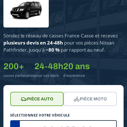
Sondez le réseau de casses France Casse et recevez
plusieurs devis en 24-48h
pour vos pièces Nissan
Pathfinder, jusqu'à
−80 %
par rapport au neuf.
200+
24-48h
20 ans
casses partenaires
pour vos devis
d'expérience
PIÈCE AUTO
PIÈCE MOTO
SÉLECTIONNEZ VOTRE VÉHICULE