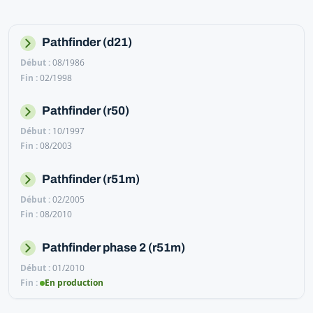
Pathfinder (d21)
08/1986
02/1998
Pathfinder (r50)
10/1997
08/2003
Pathfinder (r51m)
02/2005
08/2010
Pathfinder phase 2 (r51m)
01/2010
En production