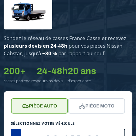
Sondez le réseau de casses France Casse et recevez
plusieurs devis en 24-48h
pour vos pièces Nissan
Cabstar, jusqu'à
−80 %
par rapport au neuf.
200+
24-48h
20 ans
casses partenaires
pour vos devis
d'expérience
PIÈCE AUTO
PIÈCE MOTO
SÉLECTIONNEZ VOTRE VÉHICULE