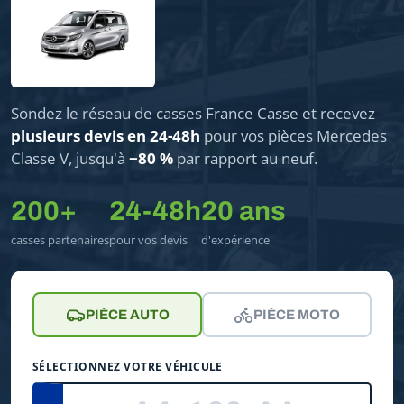
Sondez le réseau de casses France Casse et recevez
plusieurs devis en 24-48h
pour vos pièces Mercedes
Classe V, jusqu'à
−80 %
par rapport au neuf.
200+
24-48h
20 ans
casses partenaires
pour vos devis
d'expérience
PIÈCE AUTO
PIÈCE MOTO
SÉLECTIONNEZ VOTRE VÉHICULE