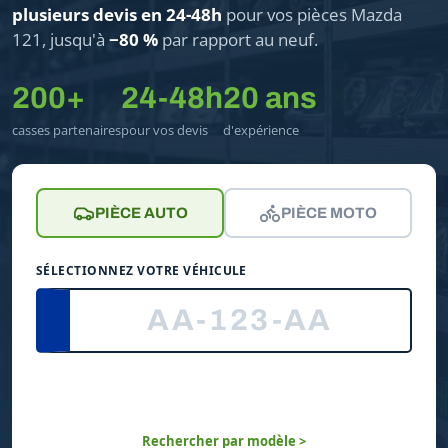
plusieurs devis en 24-48h
pour vos pièces Mazda
121, jusqu'à
−80 %
par rapport au neuf.
200+
24-48h
20 ans
casses partenaires
pour vos devis
d'expérience
PIÈCE AUTO
PIÈCE MOTO
SÉLECTIONNEZ VOTRE VÉHICULE
Rechercher par modèle >