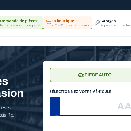
Demande de pièces
La boutique
Garages
Notre réseau vous répond
7 712 018 pièces en stock
Réparez votre véhic
PIÈCE AUTO
es
asion
SÉLECTIONNEZ VOTRE VÉHICULE
cevez
us Rc,