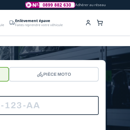
Adhérer au réseau
Enlèvement épave
ule
Faites reprendre votre véhicule
PIÈCE MOTO