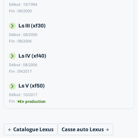
10/1994
08/2000
Ls III (xf30)
08/2000
08/2006
Ls IV (xf40)
08/2006
09/2017
Ls V (xf50)
10/2017
En production
Catalogue Lexus
Casse auto Lexus