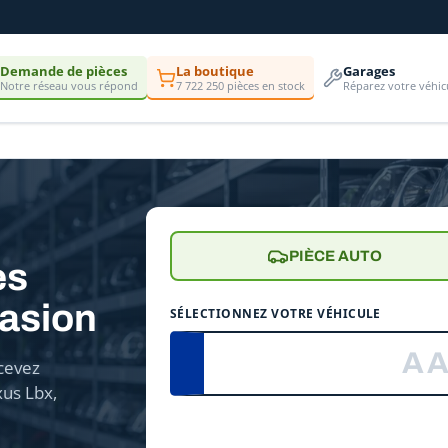
Demande de pièces
La boutique
Garages
Notre réseau vous répond
7 722 250 pièces en stock
Réparez votre véhic
PIÈCE AUTO
es
asion
SÉLECTIONNEZ VOTRE VÉHICULE
cevez
xus Lbx,