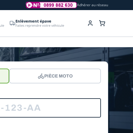
Adhérer au réseau
Enlèvement épave
ule
Faites reprendre votre véhicule
PIÈCE MOTO