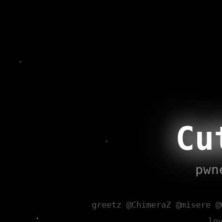
Cu
pwn
greetz @ChimeraZ @misere @
lo