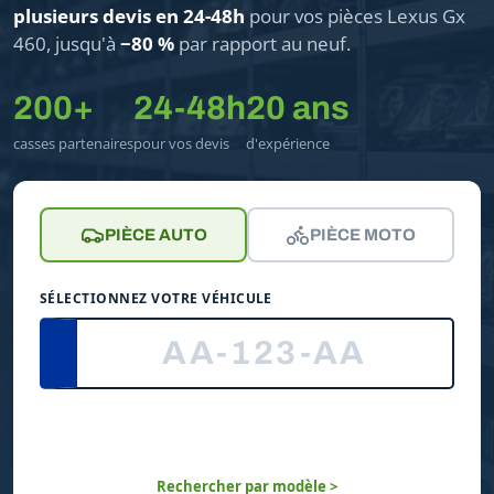
plusieurs devis en 24-48h
pour vos pièces Lexus Gx
460, jusqu'à
−80 %
par rapport au neuf.
200+
24-48h
20 ans
casses partenaires
pour vos devis
d'expérience
PIÈCE AUTO
PIÈCE MOTO
SÉLECTIONNEZ VOTRE VÉHICULE
Rechercher par modèle >