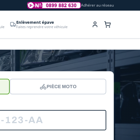
Adhérer au réseau
Enlèvement épave
ule
Faites reprendre votre véhicule
PIÈCE MOTO