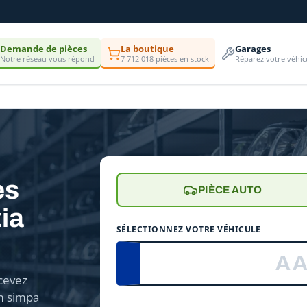
Demande de pièces
La boutique
Garages
Notre réseau vous répond
7 712 018 pièces en stock
Réparez votre véhic
es
PIÈCE AUTO
ia
SÉLECTIONNEZ VOTRE VÉHICULE
cevez
m simpa