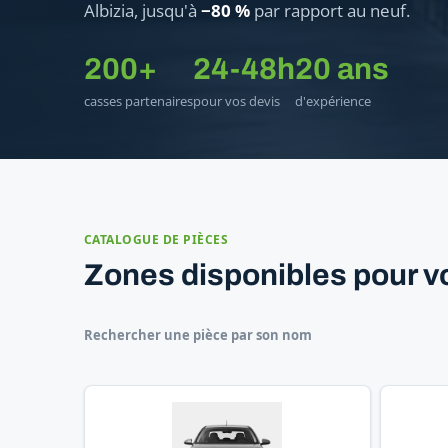
Albizia, jusqu'à
−80 %
par rapport au neuf.
200+
24-48h
20 ans
casses partenaires
pour vos devis
d'expérience
CATALOGUE DE PIÈCES
Zones disponibles pour v
Rechercher une pièce par son nom