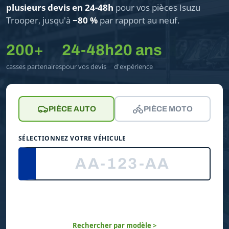
plusieurs devis en 24-48h
pour vos pièces Isuzu
Trooper, jusqu'à
−80 %
par rapport au neuf.
200+
24-48h
20 ans
casses partenaires
pour vos devis
d'expérience
PIÈCE AUTO
PIÈCE MOTO
SÉLECTIONNEZ VOTRE VÉHICULE
Rechercher par modèle >