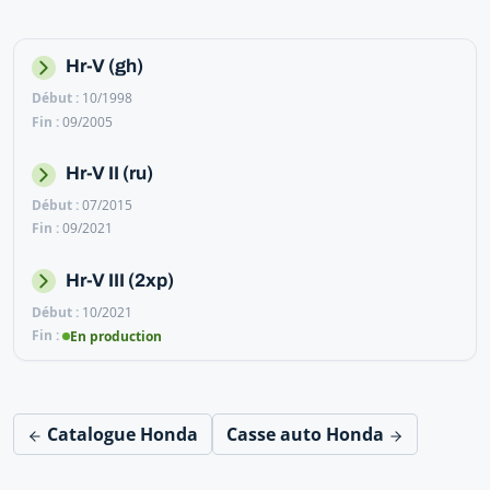
Hr-V (gh)
10/1998
09/2005
Hr-V II (ru)
07/2015
09/2021
Hr-V III (2xp)
10/2021
En production
Catalogue Honda
Casse auto Honda