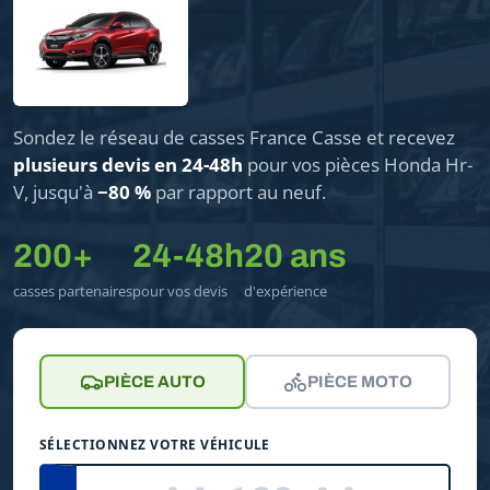
Sondez le réseau de casses France Casse et recevez
plusieurs devis en 24-48h
pour vos pièces Honda Hr-
V, jusqu'à
−80 %
par rapport au neuf.
200+
24-48h
20 ans
casses partenaires
pour vos devis
d'expérience
PIÈCE AUTO
PIÈCE MOTO
SÉLECTIONNEZ VOTRE VÉHICULE