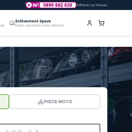
Adhérer au réseau
Enlèvement épave
ule
Faites reprendre votre véhicule
PIÈCE MOTO