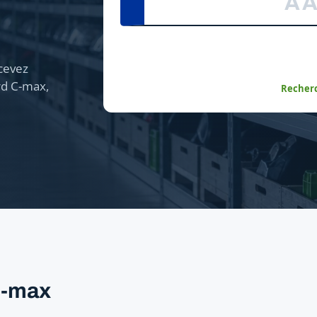
cevez
rd C-max,
Recherc
C-max