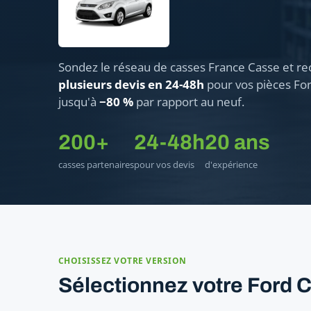
Sondez le réseau de casses France Casse et re
plusieurs devis en 24-48h
pour vos pièces Fo
jusqu'à
−80 %
par rapport au neuf.
200+
24-48h
20 ans
casses partenaires
pour vos devis
d'expérience
CHOISISSEZ VOTRE VERSION
Sélectionnez votre Ford 