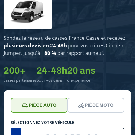
Sondez le réseau de casses France Casse et recevez
plusieurs devis en 24-48h
pour vos pièces Citroen
Jumper, jusqu'à
−80 %
par rapport au neuf.
200+
24-48h
20 ans
casses partenaires
pour vos devis
d'expérience
PIÈCE AUTO
PIÈCE MOTO
SÉLECTIONNEZ VOTRE VÉHICULE