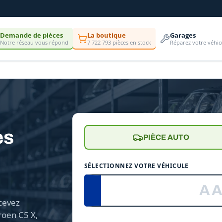
Demande de pièces
La boutique
Garages
Notre réseau vous répond
7 722 793 pièces en stock
Réparez votre véhic
es
PIÈCE AUTO
SÉLECTIONNEZ VOTRE VÉHICULE
cevez
roen C5 X,