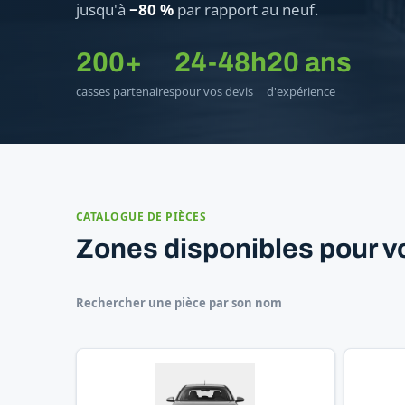
jusqu'à
−80 %
par rapport au neuf.
200+
24-48h
20 ans
casses partenaires
pour vos devis
d'expérience
CATALOGUE DE PIÈCES
Zones disponibles pour vo
Rechercher une pièce par son nom