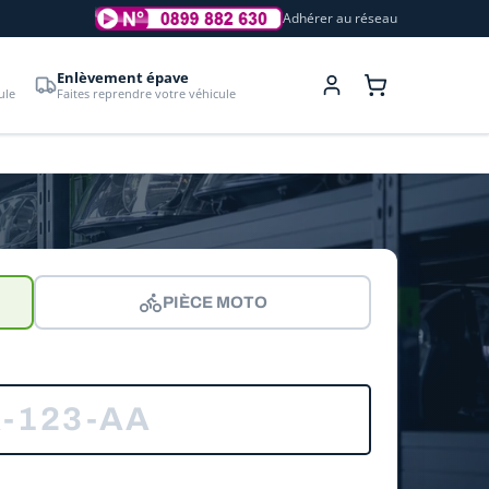
Adhérer au réseau
Enlèvement épave
ule
Faites reprendre votre véhicule
PIÈCE MOTO