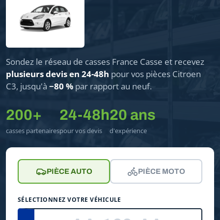
Sondez le réseau de casses France Casse et recevez
plusieurs devis en 24-48h
pour vos pièces Citroen
C3, jusqu'à
−80 %
par rapport au neuf.
200+
24-48h
20 ans
casses partenaires
pour vos devis
d'expérience
PIÈCE AUTO
PIÈCE MOTO
SÉLECTIONNEZ VOTRE VÉHICULE