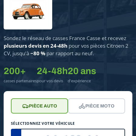
Sondez le réseau de casses France Casse et recevez
plusieurs devis en 24-48h
pour vos pièces Citroen 2
CV, jusqu'à
−80 %
par rapport au neuf.
200+
24-48h
20 ans
casses partenaires
pour vos devis
d'expérience
PIÈCE AUTO
PIÈCE MOTO
SÉLECTIONNEZ VOTRE VÉHICULE