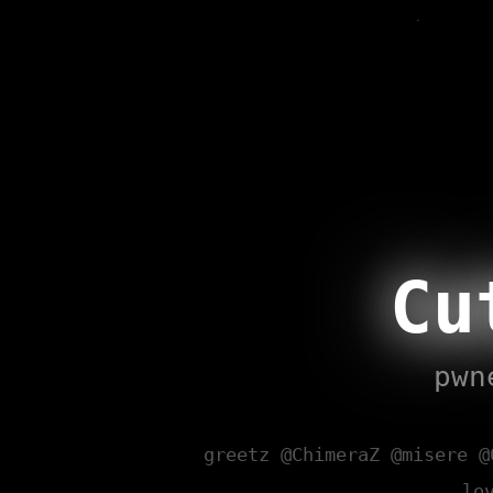
Cu
pwn
greetz @ChimeraZ @misere @
lo