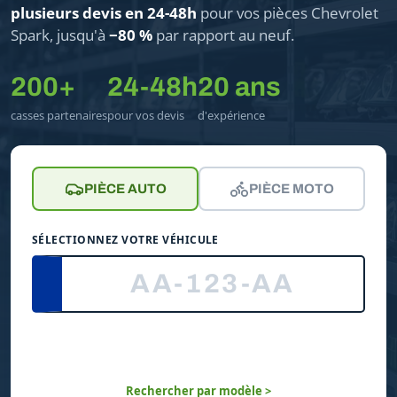
plusieurs devis en 24-48h
pour vos pièces Chevrolet
Spark, jusqu'à
−80 %
par rapport au neuf.
200+
24-48h
20 ans
casses partenaires
pour vos devis
d'expérience
PIÈCE AUTO
PIÈCE MOTO
SÉLECTIONNEZ VOTRE VÉHICULE
Rechercher par modèle >