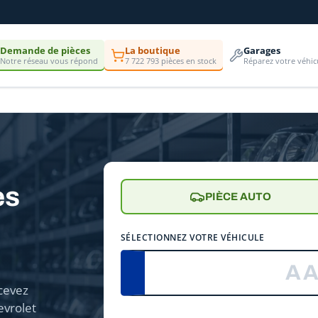
Demande de pièces
La boutique
Garages
Notre réseau vous répond
7 722 793 pièces en stock
Réparez votre véhic
es
PIÈCE AUTO
SÉLECTIONNEZ VOTRE VÉHICULE
cevez
evrolet