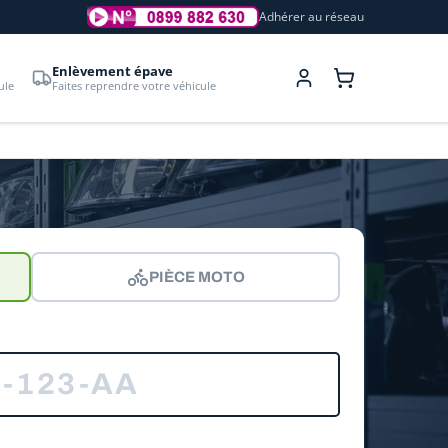
Adhérer au réseau
Enlèvement épave
ule
Faites reprendre votre véhicule
PIÈCE MOTO