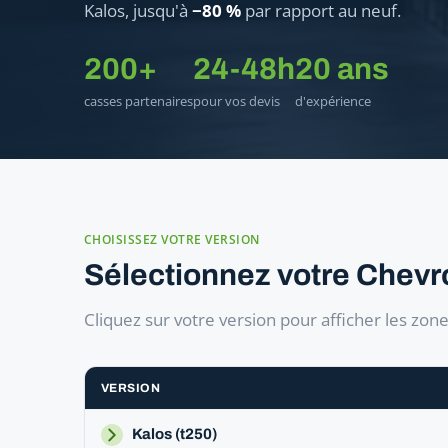
Kalos, jusqu'à
−80 %
par rapport au neuf.
200+
24-48h
20 ans
casses partenaires
pour vos devis
d'expérience
CHOISISSEZ VOTRE VERSION
Sélectionnez votre Chevr
Cliquez sur votre version pour afficher les zon
VERSION
Kalos (t250)