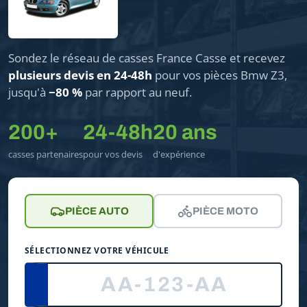
Sondez le réseau de casses France Casse et recevez
plusieurs devis en 24-48h
pour vos pièces Bmw Z3,
jusqu'à
−80 %
par rapport au neuf.
200+
24-48h
20 ans
casses partenaires
pour vos devis
d'expérience
PIÈCE AUTO
PIÈCE MOTO
SÉLECTIONNEZ VOTRE VÉHICULE