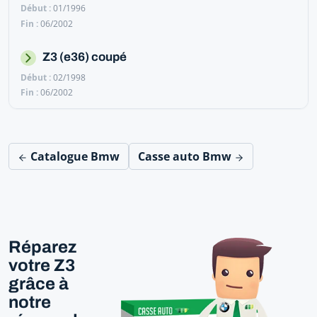
01/1996
06/2002
Z3 (e36) coupé
02/1998
06/2002
Catalogue Bmw
Casse auto Bmw
Réparez
votre Z3
grâce à
notre