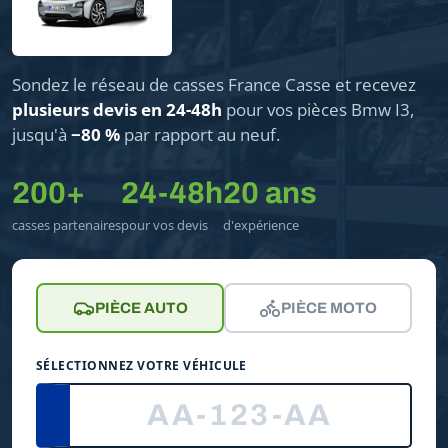
Sondez le réseau de casses France Casse et recevez
plusieurs devis en 24-48h
pour vos pièces Bmw I3,
jusqu'à
−80 %
par rapport au neuf.
200+
24-48h
20 ans
casses partenaires
pour vos devis
d'expérience
PIÈCE AUTO
PIÈCE MOTO
SÉLECTIONNEZ VOTRE VÉHICULE