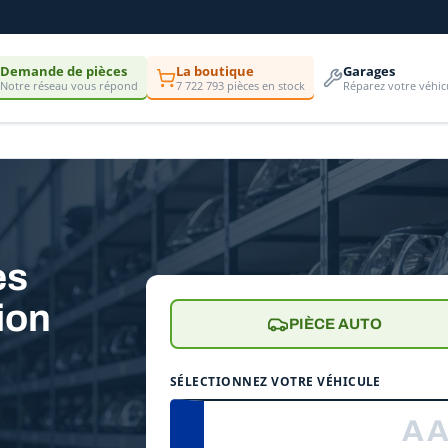
Demande de pièces
La boutique
Garages
Notre réseau vous répond
7 722 793 pièces en stock
Réparez votre véhic
es
ion
PIÈCE AUTO
SÉLECTIONNEZ VOTRE VÉHICULE