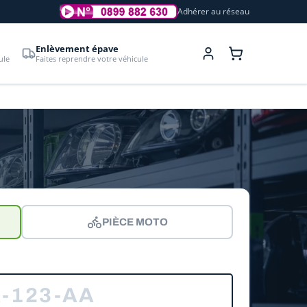
Adhérer au réseau
Enlèvement épave
ule
Faites reprendre votre véhicule
PIÈCE MOTO