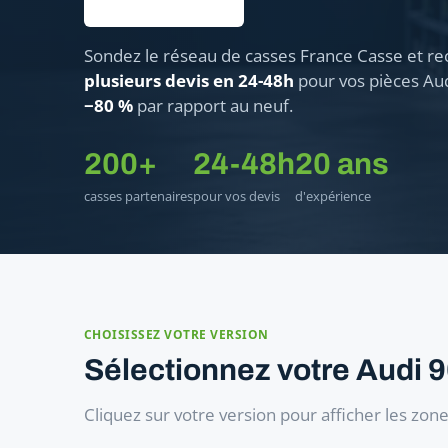
Sondez le réseau de casses France Casse et re
plusieurs devis en 24-48h
pour vos pièces Aud
−80 %
par rapport au neuf.
200+
24-48h
20 ans
casses partenaires
pour vos devis
d'expérience
CHOISISSEZ VOTRE VERSION
Sélectionnez votre Audi 
Cliquez sur votre version pour afficher les zon