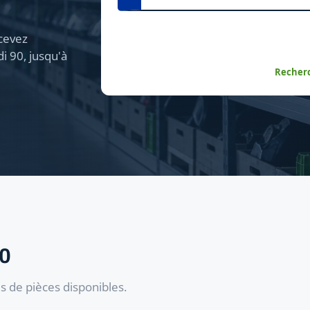
cevez
i 90, jusqu'à
Recherc
90
es de pièces disponibles.